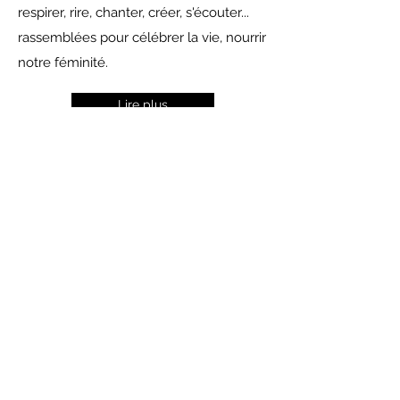
respirer, rire, chanter, créer, s'écouter...
rassemblées pour célébrer la vie, nourrir
notre féminité.
Lire plus
Formulaire d'abonnement
Envoyer
+33686884649