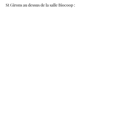
St Girons au dessus de la salle Biocoop :
Inscription en ligne ou mail
association.lunisson09@gmail.com