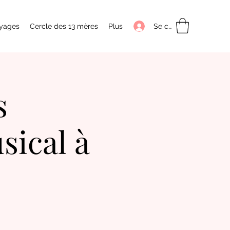
Se connecter
yages
Cercle des 13 mères
Plus
s
sical à