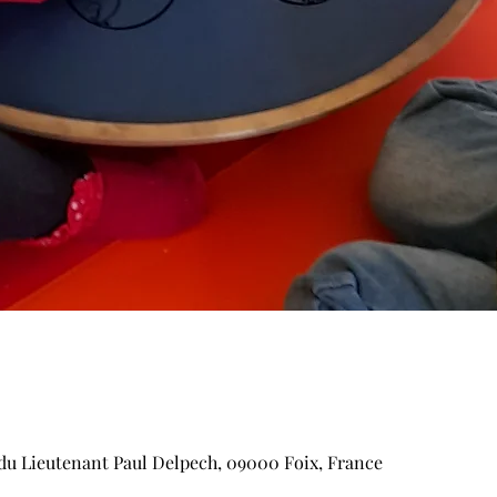
e du Lieutenant Paul Delpech, 09000 Foix, France