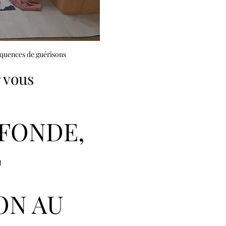
équences de guérisons
 vous 
FONDE, 
 
ON AU 