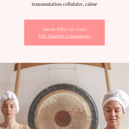
transmutation cellulaire, calme
Aucun billet en vente
Voir d'autres événements