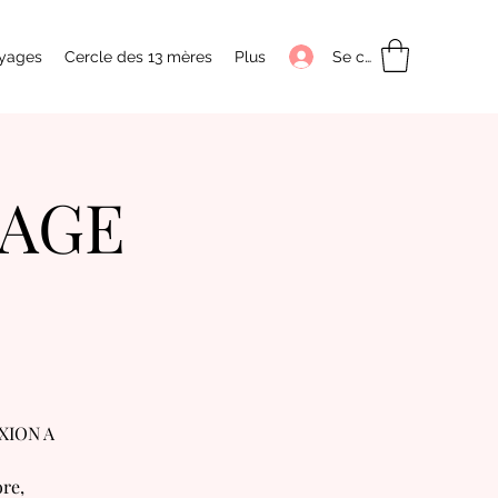
Se connecter
yages
Cercle des 13 mères
Plus
SAGE
XION A
re,