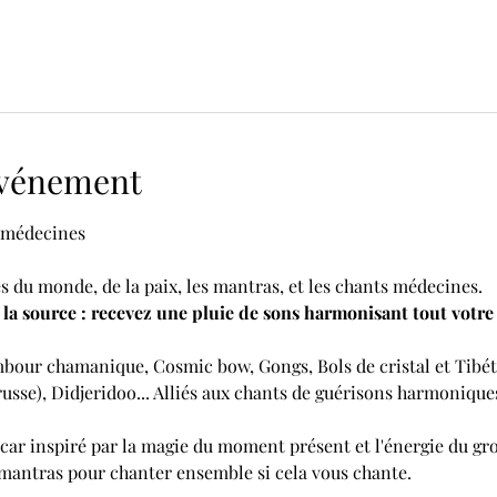
'événement
s du monde, de la paix, les mantras, et les chants médecines.
la source : recevez une pluie de sons harmonisant tout votre Ê
our chamanique, Cosmic bow, Gongs, Bols de cristal et Tibétai
russe), Didjeridoo... Alliés aux chants de guérisons harmonique
car inspiré par la magie du moment présent et l'énergie du gr
 mantras pour chanter ensemble si cela vous chante.