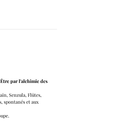
tre par l'alchimie des 
n, Senzula, Flûtes, 
s, spontanés et aux 
oupe.