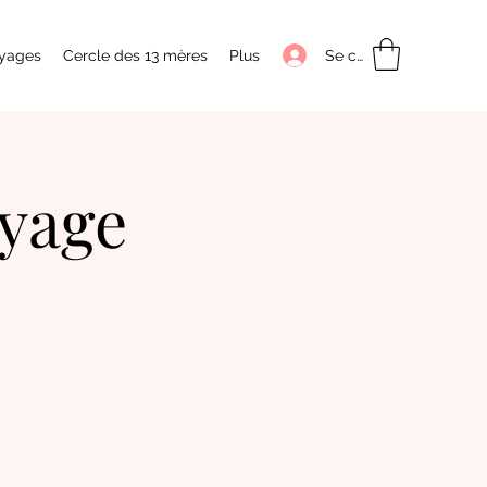
Se connecter
yages
Cercle des 13 mères
Plus
oyage