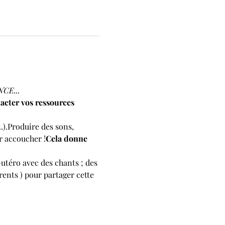
CE...
acter vos ressources 
.).Produire des sons, 
r accoucher !
Cela donne 
téro avec des chants ; des 
ents ) pour partager cette 