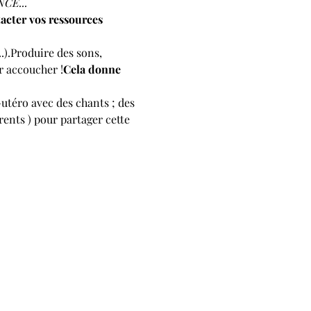
CE...
acter vos ressources 
.).Produire des sons, 
r accoucher !
Cela donne 
téro avec des chants ; des 
ents ) pour partager cette 