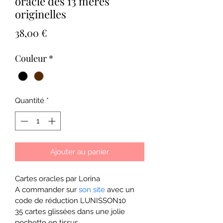
oracle des 13 mères
originelles
Prix
38,00 €
Couleur
*
Quantité
*
Ajouter au panier
Cartes oracles par Lorina
A commander sur
 son site 
avec un 
code de réduction LUNISSON10
35 cartes glissées dans une jolie 
pochette en tissus.