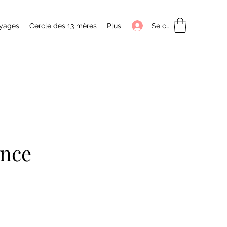
Se connecter
yages
Cercle des 13 mères
Plus
ance