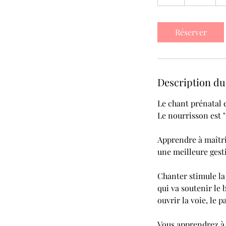
h
Réserver
Description du
Le chant prénatal 
Le nourrisson est "
Apprendre à maîtri
une meilleure gest
Chanter stimule l
qui va soutenir le 
ouvrir la voie, le 
Vous apprendrez à g