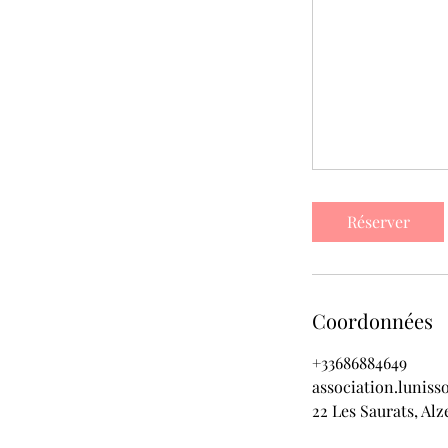
Réserver
Coordonnées
+33686884649
association.lunis
22 Les Saurats, Al