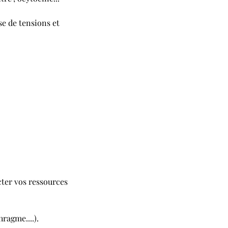
e de tensions et
ter vos ressources
ragme....).