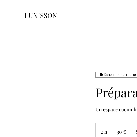
LUNISSON
Disponible en ligne
Prépara
Un espace cocon bi
30
euros
2 h
2
30 €