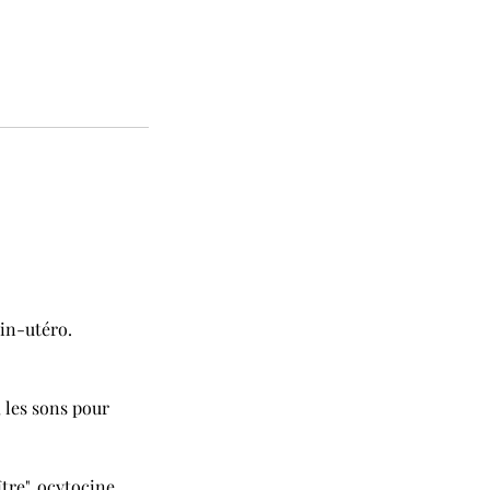
in-utéro.
, les sons pour
re", ocytocine...