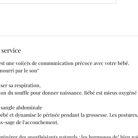
 service
est une voi(e)x de communication précoce avec votre bébé.
nourri par le son"
ser sa respiration,
ion du souffle pour donner naissance. Bébé est mieux oxygéné 
a sangle abdominale
bébé et dynamise le périnée pendant la grossesse. Les postures
pas-sage de l'accouchement.
énérer des anesthésiants naturels : les hormones de" bien naît