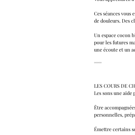
Ces séances vous e
de douleurs. Des c
Un espace cocon b
pour les futures m
une écoute et un a
°°°°°
LES COURS DE C
Les sons une aide 
Être accompagnées 
personnelles, pré
Émettre certains so